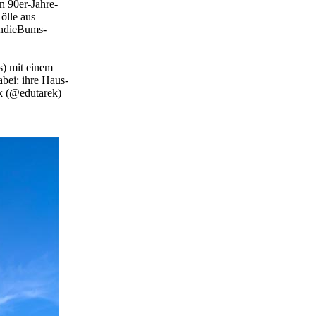
n 90er-Jahre-
Hölle aus
IndieBums-
s) mit einem
bei: ihre Haus-
k (@edutarek)