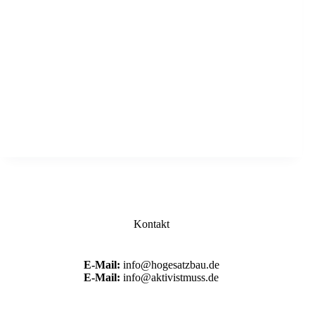
Grafik Hool
20. Oktober 2018
NÄCHSTE
Kontakt
E-Mail:
info@hogesatzbau.de
E-Mail:
info@aktivistmuss.de